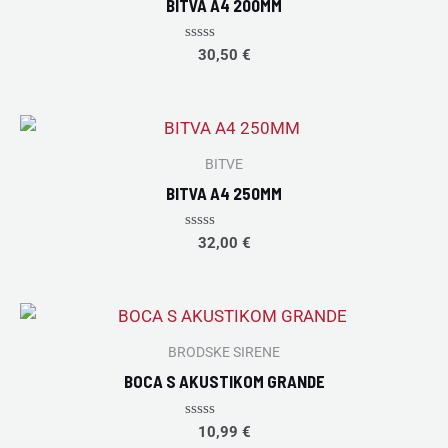
BITVA A4 200MM
Rated
30,50
€
0
out
of
5
BITVE
BITVA A4 250MM
Rated
32,00
€
0
out
of
5
BRODSKE SIRENE
BOCA S AKUSTIKOM GRANDE
Rated
10,99
€
0