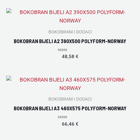
of
5
BOKOBRANI I DODACI
BOKOBRAN BIJELI A2 390X500 POLYFORM-NORWAY
Rated
48,58
€
0
out
of
5
BOKOBRANI I DODACI
BOKOBRAN BIJELI A3 460X575 POLYFORM-NORWAY
Rated
66,46
€
0
out
of