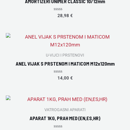
AMORTIZERI UNIMER CLASSIC 10/12mm
Rated
28,98
€
0
out
of
5
U-VIJCI I PRSTENOVI
ANEL VIJAK S PRSTENOM I MATICOM M12x120mm
Rated
14,00
€
0
out
of
5
VATROGASNI APARATI
APARAT 1KG, PRAH MED (EN,ES,HR)