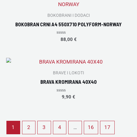
BOKOBRANI I DODACI
BOKOBRAN CRNI A4 550X710 POLYFORM-NORWAY
Rated
88,00
€
0
out
of
5
BRAVE I LOKOTI
BRAVA KROMIRANA 40X40
Rated
9,90
€
0
out
of
5
1
2
3
4
…
16
17