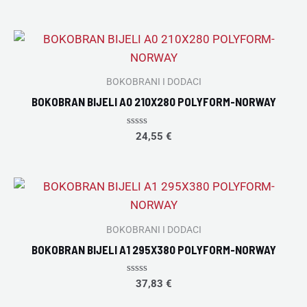
out
of
5
BOKOBRANI I DODACI
BOKOBRAN BIJELI A0 210X280 POLYFORM-NORWAY
Rated
24,55
€
0
out
of
5
BOKOBRANI I DODACI
BOKOBRAN BIJELI A1 295X380 POLYFORM-NORWAY
Rated
37,83
€
0
out