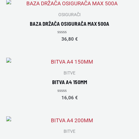
OSIGURAČI
BAZA DRŽAČA OSIGURAČA MAX 500A
Rated
36,80
€
0
out
of
5
BITVE
BITVA A4 150MM
Rated
16,06
€
0
out
of
5
BITVE