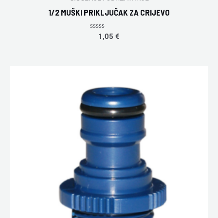
1/2 MUŠKI PRIKLJUČAK ZA CRIJEVO
Rated
1,05
€
0
out
of
5