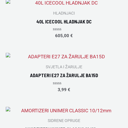
HLADNJACI
40L ICECOOL HLADNJAK DC
Rated
605,00
€
0
out
of
5
SVJETLA I ŽARULJE
ADAPTERI E27 ZA ŽARULJE BA15D
Rated
3,99
€
0
out
of
5
SIDRENE OPRUGE