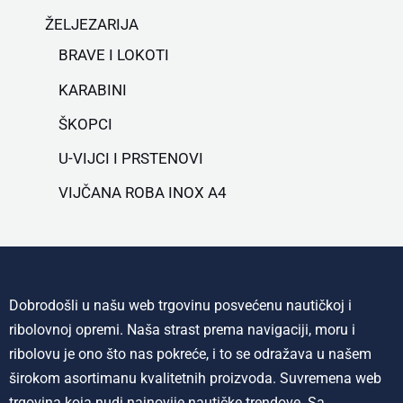
ŽELJEZARIJA
BRAVE I LOKOTI
KARABINI
ŠKOPCI
U-VIJCI I PRSTENOVI
VIJČANA ROBA INOX A4
Dobrodošli u našu web trgovinu posvećenu nautičkoj i
ribolovnoj opremi. Naša strast prema navigaciji, moru i
ribolovu je ono što nas pokreće, i to se odražava u našem
širokom asortimanu kvalitetnih proizvoda. Suvremena web
trgovina koja nudi najnovije nautičke trendove. Sa