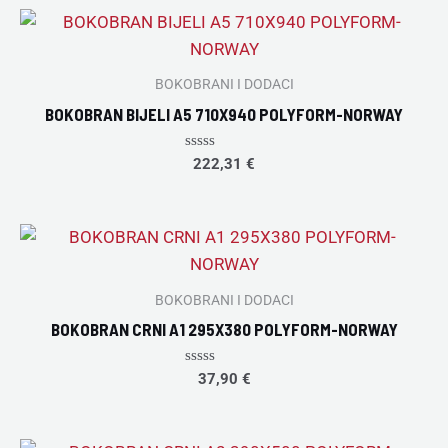
5
BOKOBRANI I DODACI
BOKOBRAN BIJELI A5 710X940 POLYFORM-NORWAY
Rated
222,31
€
0
out
of
5
BOKOBRANI I DODACI
BOKOBRAN CRNI A1 295X380 POLYFORM-NORWAY
Rated
37,90
€
0
out
of
5