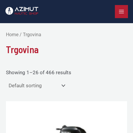
Skip
MAI
to
ME
content
Home
/ Trgovina
Trgovina
Showing 1–26 of 466 results