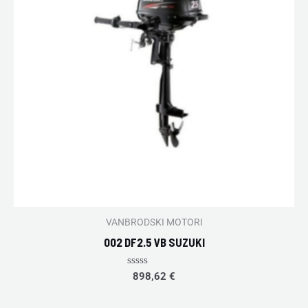
VANBRODSKI MOTORI
002 DF2.5 VB SUZUKI
Rated
898,62
€
0
out
of