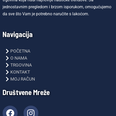
jednostavnim pregledom i brzom isporukom, omogućujemo
da sve što Vam je potrebno naručite s lakoćom.
Navigacija
POČETNA
O NAMA
TRGOVINA
KONTAKT
MOJ RAČUN
Društvene Mreže
F
I