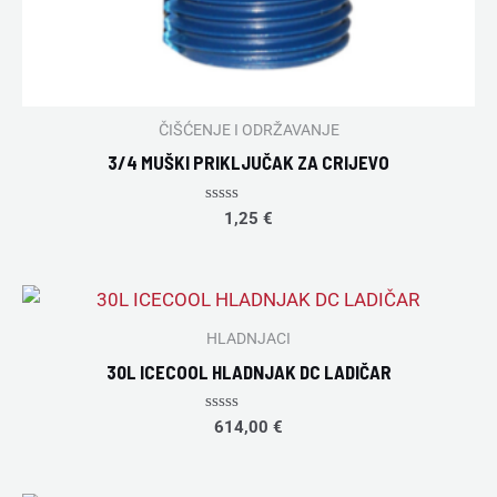
ČIŠĆENJE I ODRŽAVANJE
3/4 MUŠKI PRIKLJUČAK ZA CRIJEVO
Rated
1,25
€
0
out
of
5
HLADNJACI
30L ICECOOL HLADNJAK DC LADIČAR
Rated
614,00
€
0
out
of
5