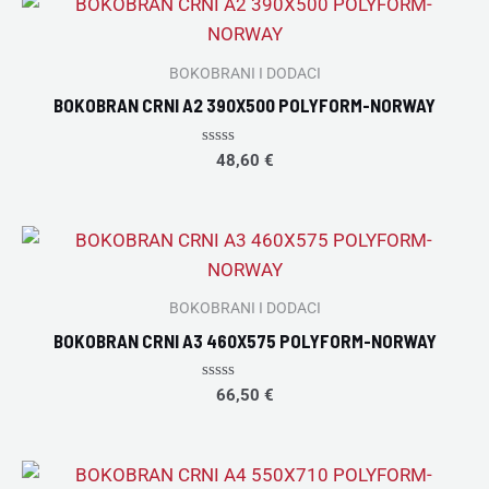
BOKOBRANI I DODACI
BOKOBRAN CRNI A2 390X500 POLYFORM-NORWAY
Rated
48,60
€
0
out
of
5
BOKOBRANI I DODACI
BOKOBRAN CRNI A3 460X575 POLYFORM-NORWAY
Rated
66,50
€
0
out
of
5