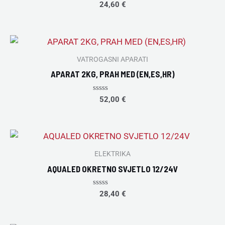
Rated
24,60
€
0
out
of
5
VATROGASNI APARATI
APARAT 2KG, PRAH MED (EN,ES,HR)
Rated
52,00
€
0
out
of
5
ELEKTRIKA
AQUALED OKRETNO SVJETLO 12/24V
Rated
28,40
€
0
out
of
5