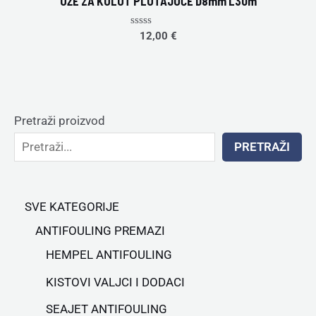
UŽE ZA KOLUT PLUTAJUĆE D8mm L30m
Rated
12,00
€
0
out
of
5
Pretraži proizvod
PRETRAŽI
SVE KATEGORIJE
ANTIFOULING PREMAZI
HEMPEL ANTIFOULING
KISTOVI VALJCI I DODACI
SEAJET ANTIFOULING