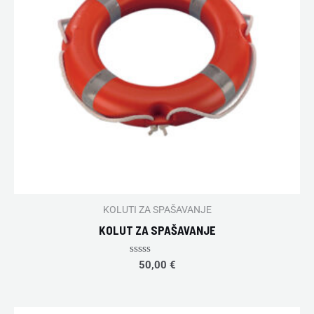
KOLUTI ZA SPAŠAVANJE
KOLUT ZA SPAŠAVANJE
Rated
50,00
€
0
out
of
5