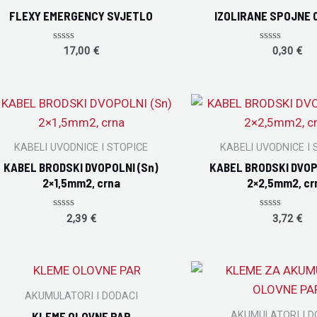
FLEXY EMERGENCY SVJETLO
IZOLIRANE SPOJNE 0
Rated
Rated
17,00
€
0,30
€
0
0
out
out
of
of
5
5
KABELI UVODNICE I STOPICE
KABELI UVODNICE I 
KABEL BRODSKI DVOPOLNI (Sn)
KABEL BRODSKI DVOP
2×1,5mm2, crna
2×2,5mm2, cr
Rated
Rated
2,39
€
3,72
€
0
0
out
out
of
of
5
5
AKUMULATORI I DODACI
AKUMULATORI I D
KLEME OLOVNE PAR