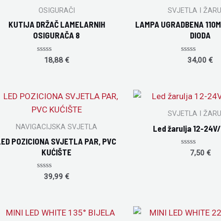
OSIGURAČI
SVJETLA I ŽAR
KUTIJA DRŽAČ LAMELARNIH
LAMPA UGRADBENA 110MM
OSIGURAČA 8
DIODA
Rated
Rated
18,88
€
34,00
€
0
0
out
out
of
of
5
5
SVJETLA I ŽAR
NAVIGACIJSKA SVJETLA
Led žarulja 12-24V
LED POZICIONA SVJETLA PAR, PVC
KUĆIŠTE
Rated
7,50
€
0
out
of
Rated
39,99
€
5
0
out
of
5