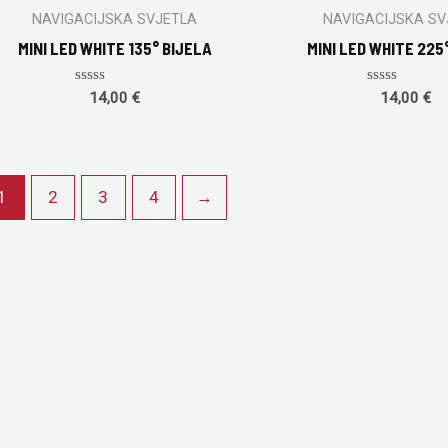
NAVIGACIJSKA SVJETLA
NAVIGACIJSKA SV
MINI LED WHITE 135° BIJELA
MINI LED WHITE 225
Rated
Rated
14,00
€
14,00
€
0
0
out
out
of
of
5
5
1
2
3
4
→