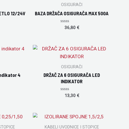
OSIGURAČI
ETLO 12/24V
BAZA DRŽAČA OSIGURAČA MAX 500A
Rated
36,80
€
0
out
of
5
OSIGURAČI
ndikator 4
DRŽAČ ZA 6 OSIGURAČA LED
INDIKATOR
Rated
13,30
€
0
out
of
5
STOPICE
KABELI UVODNICE I STOPICE