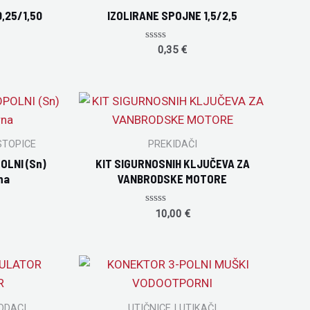
,25/1,50
IZOLIRANE SPOJNE 1,5/2,5
Rated
0,35
€
0
out
of
5
STOPICE
PREKIDAČI
OLNI (Sn)
KIT SIGURNOSNIH KLJUČEVA ZA
na
VANBRODSKE MOTORE
Rated
10,00
€
0
out
of
5
ODACI
UTIČNICE I UTIKAČI