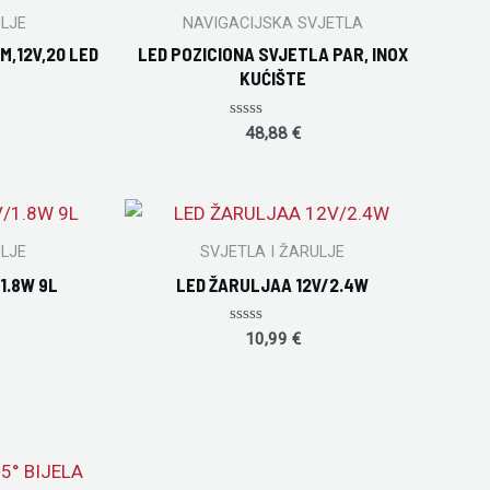
ULJE
NAVIGACIJSKA SVJETLA
,12V,20 LED
LED POZICIONA SVJETLA PAR, INOX
KUĆIŠTE
Rated
48,88
€
0
out
of
5
ULJE
SVJETLA I ŽARULJE
/1.8W 9L
LED ŽARULJAA 12V/2.4W
Rated
10,99
€
0
out
of
5