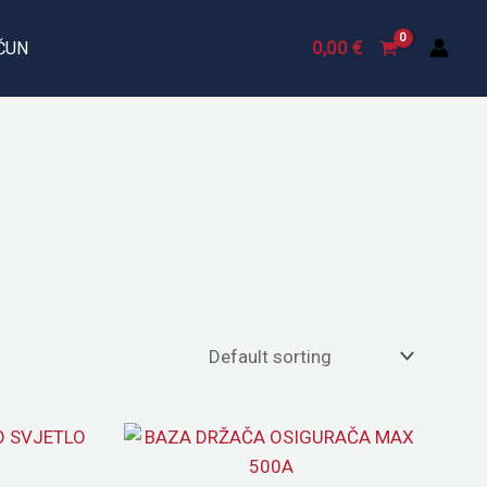
0,00
€
ČUN