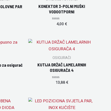
KONEKTOR 3-POLNI MUŠKI
 OLOVNE PAR
VODOOTPORNI
Rated
4,00
€
0
out
of
5
OSIGURAČI
KUTIJA DRŽAČ LAMELARNIH
 za osigurač
OSIGURAČA 4
Rated
13,88
€
0
out
of
5