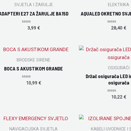
SVJETLA I ŽARULJE
ELEKTRIKA
ADAPTERI E27 ZA ŽARULJE BA15D
AQUALED OKRETNO SVJ
Rated
Rated
3,99
€
28,40
€
0
0
out
out
of
of
5
5
BRODSKE SIRENE
OSIGURAČI
BOCA S AKUSTIKOM GRANDE
Držač osigurača LED i
osigurača
Rated
10,99
€
0
out
of
Rated
10,22
€
5
0
out
of
5
NAVIGACIJSKA SVJETLA
KABELI UVODNICE I 