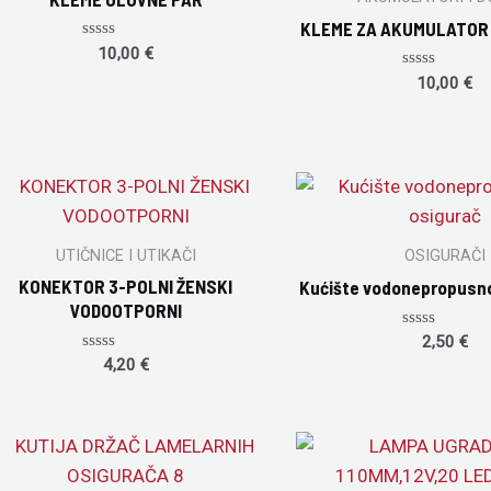
KLEME ZA AKUMULATOR
Rated
10,00
€
0
Rated
out
10,00
€
0
of
out
5
of
5
UTIČNICE I UTIKAČI
OSIGURAČI
KONEKTOR 3-POLNI ŽENSKI
Kućište vodonepropusno
VODOOTPORNI
Rated
2,50
€
0
Rated
4,20
€
out
0
of
out
5
of
5