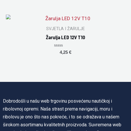
0
out
of
5
SVJETLA I ŽARULJE
Žarulja LED 12V T10
Rated
4,25
€
0
out
of
5
Dobrodošli u našu web trgovinu posvećenu nautičkoj i
ribolovnoj opremi. Naša strast prema navigaciji, moru i
ribolovu je ono što nas pokreće, i to se odražava u našem
širokom asortimanu kvalitetnih proizvoda. Suvremena web