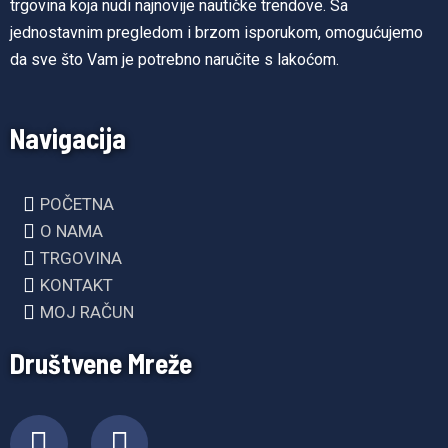
trgovina koja nudi najnovije nautičke trendove. Sa
jednostavnim pregledom i brzom isporukom, omogućujemo
da sve što Vam je potrebno naručite s lakoćom.
Navigacija
POČETNA
O NAMA
TRGOVINA
KONTAKT
MOJ RAČUN
Društvene Mreže
F
I