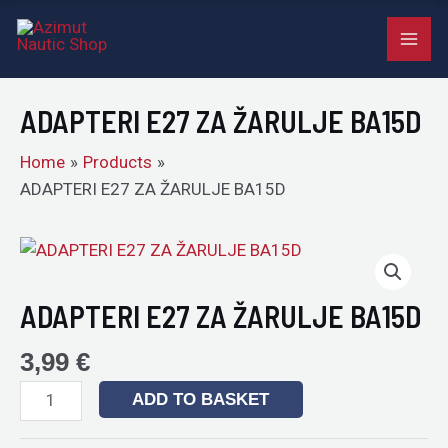
ZA
Skip
MAI
ŽARULJE
to
BA15D
ME
content
quantity
ADAPTERI E27 ZA ŽARULJE BA15D
Home
Products
ADAPTERI E27 ZA ŽARULJE BA15D
ADAPTERI
E27
ZA
ADAPTERI E27 ZA ŽARULJE BA15D
ŽARULJE
BA15D
3,99
€
quantity
ADD TO BASKET