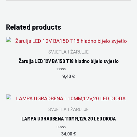
Related products
SVJETLA I ŽARULJE
Žarulja LED 12V BA15D T18 hladno bijelo svjetlo
Rated
9,40
€
0
out
of
5
SVJETLA I ŽARULJE
LAMPA UGRADBENA 110MM,12V,20 LED DIODA
Rated
34,00
€