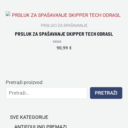
out
of
5
PRSLUCI ZA SPAŠAVANJE
PRSLUK ZA SPAŠAVANJE SKIPPER TECH ODRASL
Rated
90,99
€
0
out
of
5
Pretraži proizvod
PRETRAŽI
SVE KATEGORIJE
ANTIFOULING PREMAZI