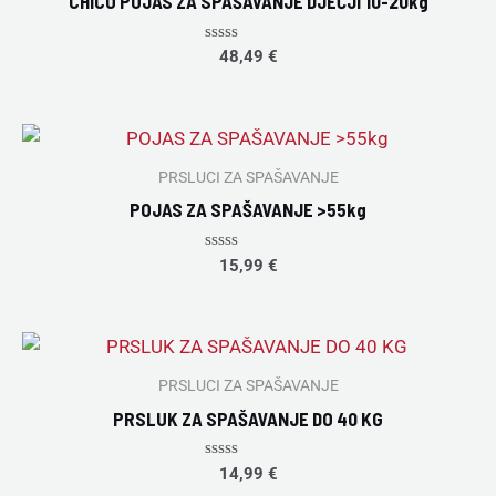
CHICO POJAS ZA SPAŠAVANJE DJEČJI 10-20kg
Rated
48,49
€
0
out
of
5
PRSLUCI ZA SPAŠAVANJE
POJAS ZA SPAŠAVANJE >55kg
Rated
15,99
€
0
out
of
5
PRSLUCI ZA SPAŠAVANJE
PRSLUK ZA SPAŠAVANJE DO 40 KG
Rated
14,99
€
0