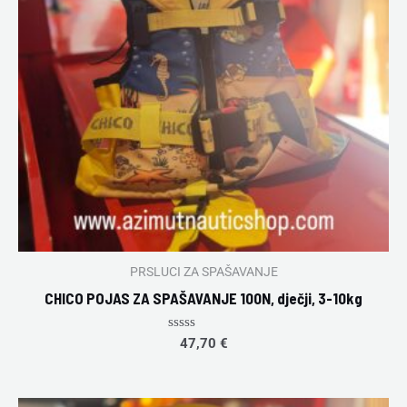
PRSLUCI ZA SPAŠAVANJE
CHICO POJAS ZA SPAŠAVANJE 100N, dječji, 3-10kg
Rated
47,70
€
0
out
of
5