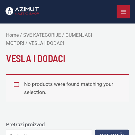
Skip
MAI
to
ME
content
Home
/
SVE KATEGORIJE
/
GUMENJACI
MOTORI
/ VESLA I DODACI
VESLA I DODACI
No products were found matching your
selection.
Pretraži proizvod