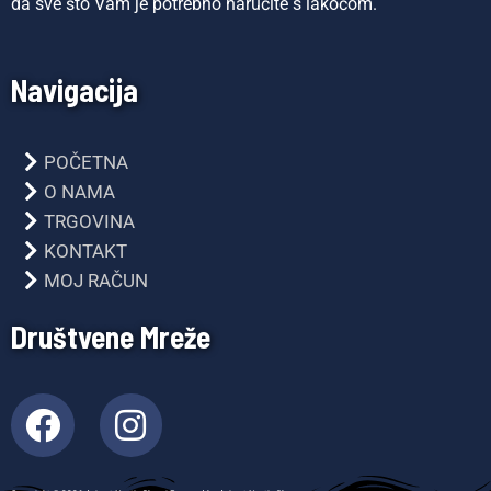
da sve što Vam je potrebno naručite s lakoćom.
Navigacija
POČETNA
O NAMA
TRGOVINA
KONTAKT
MOJ RAČUN
Društvene Mreže
F
I
a
n
c
s