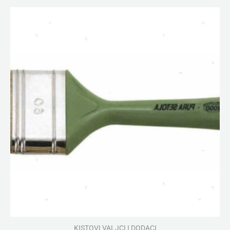
5
KISTOVI VALJCI I DODACI