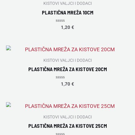
KISTOVI VALJCI I DODACI
PLASTIČNA MREŽA 10CM
Rated
1,20
€
0
out
of
5
KISTOVI VALJCI I DODACI
PLASTIČNA MREŽA ZA KISTOVE 20CM
Rated
1,70
€
0
out
of
5
KISTOVI VALJCI I DODACI
PLASTIČNA MREŽA ZA KISTOVE 25CM