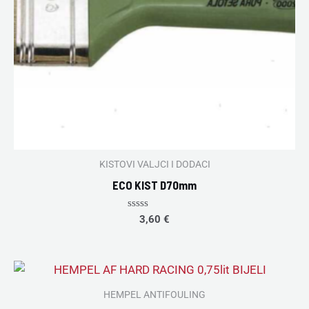
KISTOVI VALJCI I DODACI
ECO KIST D70mm
Rated
3,60
€
0
out
of
5
HEMPEL ANTIFOULING