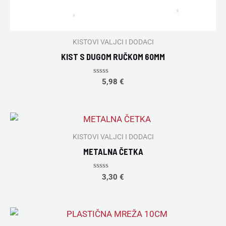
KISTOVI VALJCI I DODACI
KIST S DUGOM RUČKOM 60MM
Rated
5,98
€
0
out
of
5
KISTOVI VALJCI I DODACI
METALNA ČETKA
Rated
3,30
€
0
out
of
5