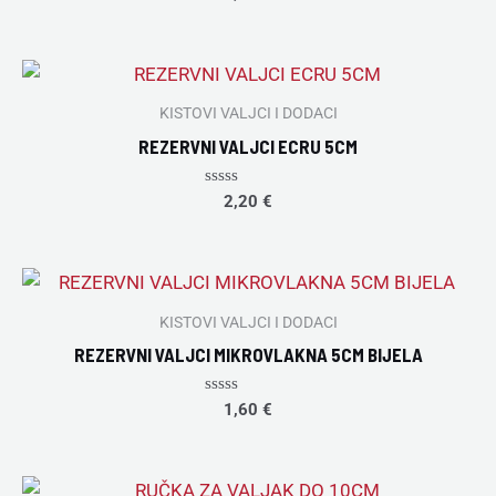
0
out
of
5
KISTOVI VALJCI I DODACI
REZERVNI VALJCI ECRU 5CM
Rated
2,20
€
0
out
of
5
KISTOVI VALJCI I DODACI
REZERVNI VALJCI MIKROVLAKNA 5CM BIJELA
Rated
1,60
€
0
out
of
5