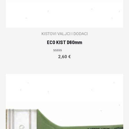
KISTOVI VALJCI I DODACI
ECO KIST D60mm
Rated
2,60
€
0
out
of
5