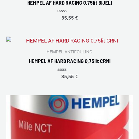
HEMPEL AF HARD RACING 0,75lit BIJELI
Rated
35,55
€
0
out
of
5
HEMPEL ANTIFOULING
HEMPEL AF HARD RACING 0,75lit CRNI
Rated
35,55
€
0
out
of
5