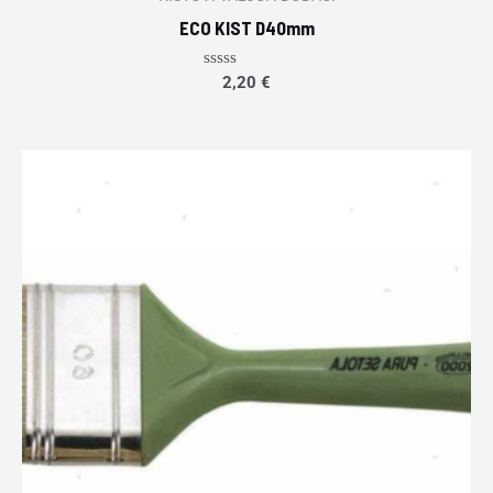
ECO KIST D40mm
Rated
2,20
€
0
out
of
5