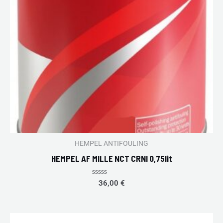
HEMPEL ANTIFOULING
HEMPEL AF MILLE NCT CRNI 0,75lit
Rated
36,00
€
0
out
of
5