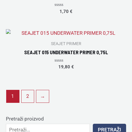
Rated
1,70
€
0
out
of
5
SEAJET PRIMER
SEAJET 015 UNDERWATER PRIMER 0,75L
Rated
19,80
€
0
out
of
5
1
2
→
Pretraži proizvod
PRETRAŽI