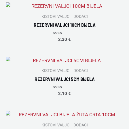
5
KISTOVI VALJCI I DODACI
REZERVNI VALJCI 10CM BIJELA
Rated
2,30
€
0
out
of
5
KISTOVI VALJCI I DODACI
REZERVNI VALJCI 5CM BIJELA
Rated
2,10
€
0
out
of
5
KISTOVI VALJCI I DODACI