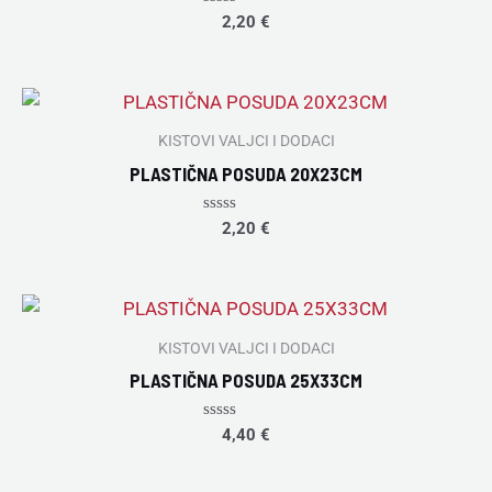
Rated
2,20
€
0
out
of
5
KISTOVI VALJCI I DODACI
PLASTIČNA POSUDA 20X23CM
Rated
2,20
€
0
out
of
5
KISTOVI VALJCI I DODACI
PLASTIČNA POSUDA 25X33CM
Rated
4,40
€
0
out
of