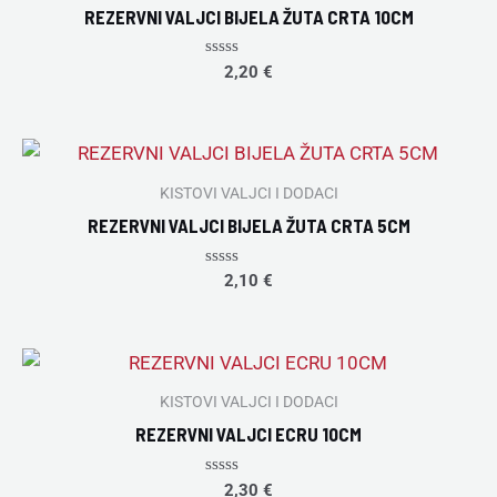
REZERVNI VALJCI BIJELA ŽUTA CRTA 10CM
Rated
2,20
€
0
out
of
5
KISTOVI VALJCI I DODACI
REZERVNI VALJCI BIJELA ŽUTA CRTA 5CM
Rated
2,10
€
0
out
of
5
KISTOVI VALJCI I DODACI
REZERVNI VALJCI ECRU 10CM
Rated
2,30
€