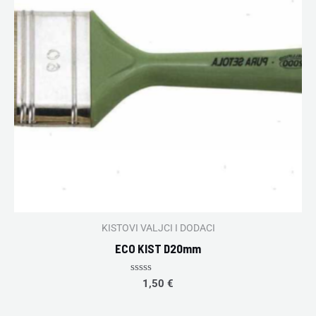
KISTOVI VALJCI I DODACI
ECO KIST D20mm
Rated
1,50
€
0
out
of