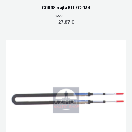
C0808 sajla 8ft EC-133
Rated
27,87
€
0
out
of
5