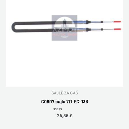
SAJLE ZA GAS
C0807 sajla 7ft EC-133
Rated
26,55
€
0
out
of