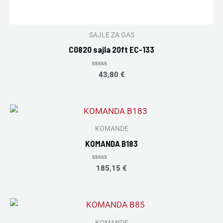
SAJLE ZA GAS
C0820 sajla 20ft EC-133
Rated
43,80
€
0
out
of
5
KOMANDE
KOMANDA B183
Rated
185,15
€
0
out
of
5
KOMANDE