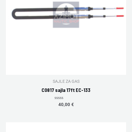
SAJLE ZA GAS
C0817 sajla 17ft EC-133
Rated
40,00
€
0
out
of
5