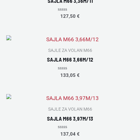
SAJLA M66 3,36M/11
Rated
127,50
€
0
out
of
5
SAJLE ZA VOLAN M66
SAJLA M66 3,66M/12
Rated
133,05
€
0
out
of
5
SAJLE ZA VOLAN M66
SAJLA M66 3,97M/13
Rated
137,04
€
0