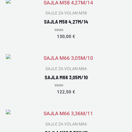
SAJLE ZA VOLAN M58
SAJLA M58 4,27M/14
Rated
130,00
€
0
out
of
5
SAJLE ZA VOLAN M66
SAJLA M66 3,05M/10
Rated
122,50
€
0
out
of
5
SAJLE ZA VOLAN M66