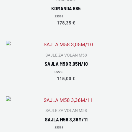
KOMANDA B85
Rated
178,35
€
0
out
of
5
SAJLE ZA VOLAN M58
SAJLA M58 3,05M/10
Rated
115,00
€
0
out
of
5
SAJLE ZA VOLAN M58
SAJLA M58 3,36M/11