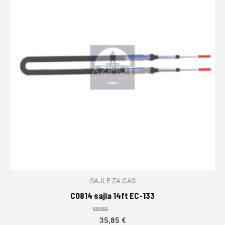
SAJLE ZA GAS
C0814 sajla 14ft EC-133
Rated
35,85
€