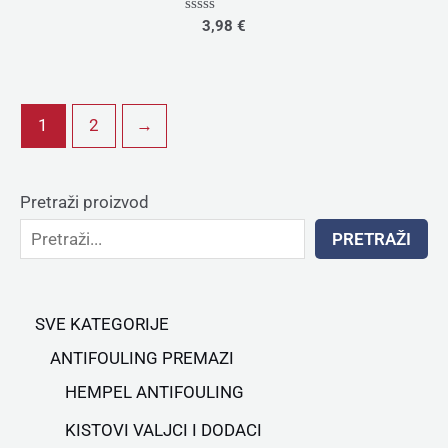
Rated
3,98
€
0
out
of
5
1
2
→
Pretraži proizvod
PRETRAŽI
SVE KATEGORIJE
ANTIFOULING PREMAZI
HEMPEL ANTIFOULING
KISTOVI VALJCI I DODACI