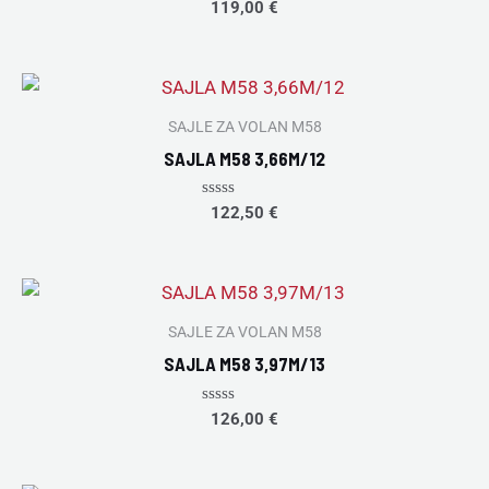
Rated
119,00
€
0
out
of
5
SAJLE ZA VOLAN M58
SAJLA M58 3,66M/12
Rated
122,50
€
0
out
of
5
SAJLE ZA VOLAN M58
SAJLA M58 3,97M/13
Rated
126,00
€
0
out
of
5