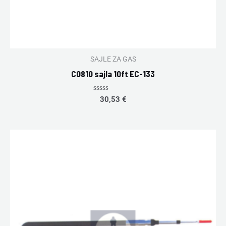
SAJLE ZA GAS
C0810 sajla 10ft EC-133
Rated
30,53
€
0
out
of
5