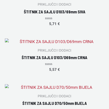
PRIKLJUČCI I DODACI
ŠTITNIK ZA SAJLU D103/69mm SIVA
Rated
5,71
€
0
out
of
5
PRIKLJUČCI I DODACI
ŠTITNIK ZA SAJLU D103/D69mm CRNA
Rated
5,57
€
0
out
of
5
PRIKLJUČCI I DODACI
ŠTITNIK ZA SAJLU D70/50mm BIJELA