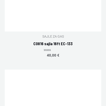
SAJLE ZA GAS
C0816 sajla 16ft EC-133
Rated
40,00
€
0
out
of
5