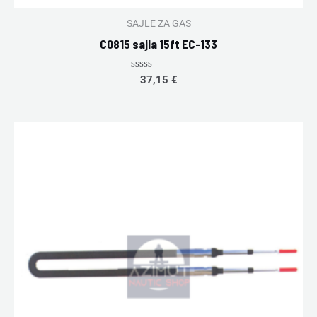
SAJLE ZA GAS
C0815 sajla 15ft EC-133
Rated
37,15
€
0
out
of
5