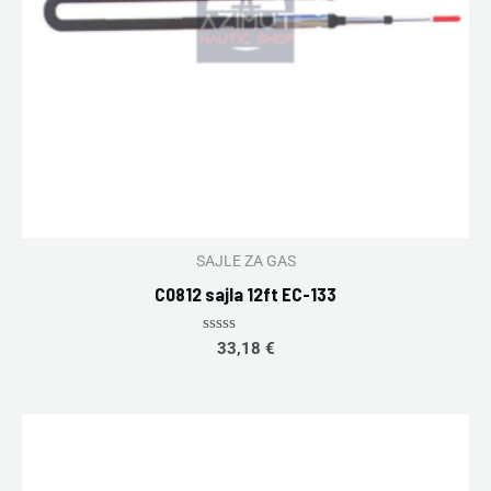
SAJLE ZA GAS
C0812 sajla 12ft EC-133
Rated
33,18
€
0
out
of
5