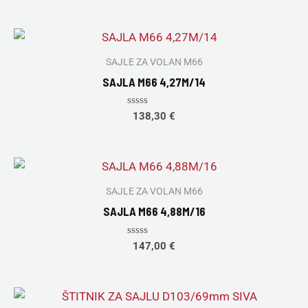
out
of
5
SAJLE ZA VOLAN M66
SAJLA M66 4,27M/14
Rated
138,30
€
0
out
of
5
SAJLE ZA VOLAN M66
SAJLA M66 4,88M/16
Rated
147,00
€
0
out
of
5