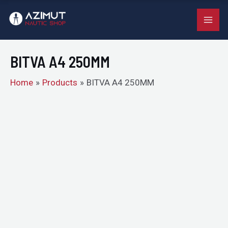
250MM
Skip
MAI
quantity
to
ME
content
BITVA A4 250MM
Home
Products
BITVA A4 250MM
BITVA
A4
250MM
quantity