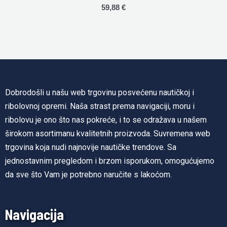
Rated
59,88
€
0
out
of
5
Dobrodošli u našu web trgovinu posvećenu nautičkoj i
ribolovnoj opremi. Naša strast prema navigaciji, moru i
ribolovu je ono što nas pokreće, i to se odražava u našem
širokom asortimanu kvalitetnih proizvoda. Suvremena web
trgovina koja nudi najnovije nautičke trendove. Sa
jednostavnim pregledom i brzom isporukom, omogućujemo
da sve što Vam je potrebno naručite s lakoćom.
Navigacija