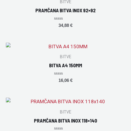
BITVE
PRAMČANA BITVA INOX 92×92
Rated
34,88
€
0
out
of
5
BITVE
BITVA A4 150MM
Rated
16,06
€
0
out
of
5
BITVE
PRAMČANA BITVA INOX 118×140