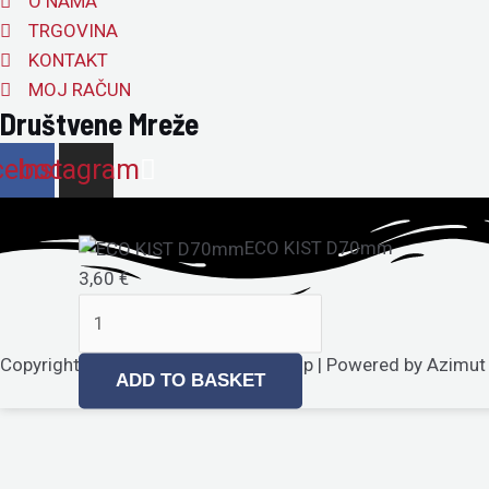
O NAMA
TRGOVINA
KONTAKT
MOJ RAČUN
Društvene Mreže
cebook
Instagram
ECO
ECO KIST D70mm
KIST
3,60
€
D70mm
quantity
Copyright © 2026 Azimut Nautic Shop | Powered by Azimut
ADD TO BASKET