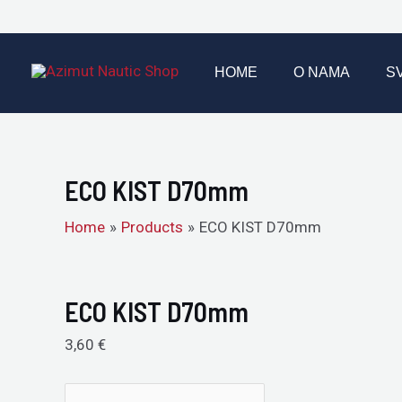
Skip
to
ECO
content
KIST
HOME
O NAMA
S
D70mm
quantity
ECO KIST D70mm
Home
Products
ECO KIST D70mm
ECO KIST D70mm
3,60
€