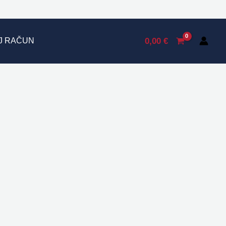
0,00
€
J RAČUN