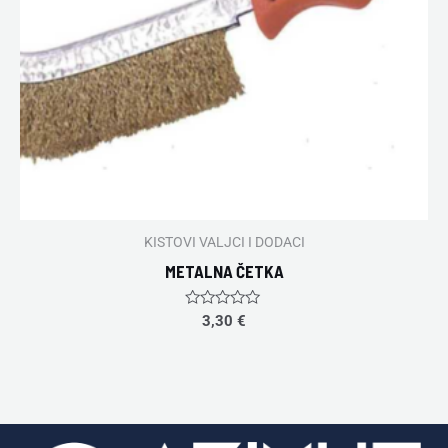
KISTOVI VALJCI I DODACI
METALNA ČETKA
Rated
3,30
€
0
out
of
5