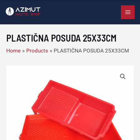
25X33CM
Skip
MAI
quantity
to
ME
content
PLASTIČNA POSUDA 25X33CM
Home
Products
PLASTIČNA POSUDA 25X33CM
PLASTIČNA
POSUDA
25X33CM
quantity