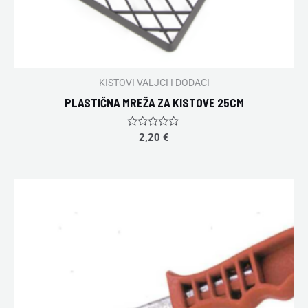
KISTOVI VALJCI I DODACI
PLASTIČNA MREŽA ZA KISTOVE 25CM
Rated
2,20
€
0
out
of
5