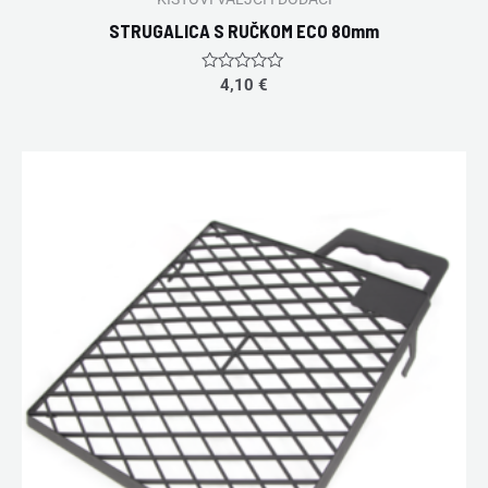
STRUGALICA S RUČKOM ECO 80mm
Rated
4,10
€
0
out
of
5