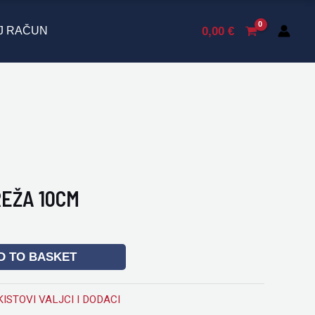
10CM
quantity
0,00
€
J RAČUN
EŽA 10CM
D TO BASKET
KISTOVI VALJCI I DODACI