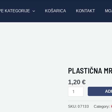
VE KATEGORIJE
KOŠARICA
KONTAKT
MO
PLASTIČNA MR
PLASTIČNA
MREŽA
1,20
€
10CM
quantity
AD
SKU:
07133
Category: