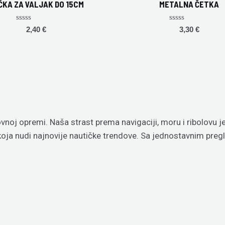
ČKA ZA VALJAK DO 15CM
METALNA ČETKA
Rated
Rated
2,40
€
3,30
€
0
0
out
out
of
of
5
5
vnoj opremi. Naša strast prema navigaciji, moru i ribolovu 
 koja nudi najnovije nautičke trendove. Sa jednostavnim p