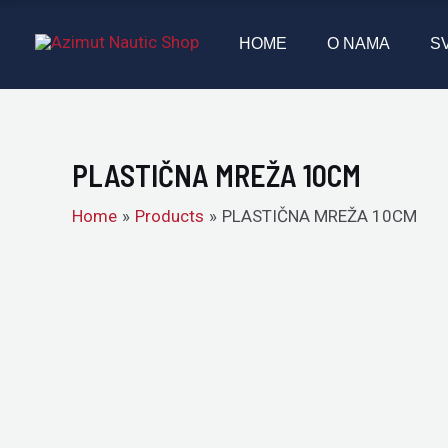
Skip
to
HOME
O NAMA
S
content
PLASTIČNA MREŽA 10CM
Home
Products
PLASTIČNA MREŽA 10CM