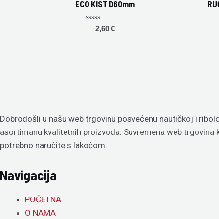
ECO KIST D60mm
RU
Rated
2,60
€
0
out
of
5
Dobrodošli u našu web trgovinu posvećenu nautičkoj i ribolo
asortimanu kvalitetnih proizvoda. Suvremena web trgovina
potrebno naručite s lakoćom.
Navigacija
POČETNA
O NAMA