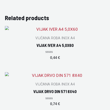
Related products
VIJČANA ROBA INOX A4
VIJAK IVER A4 5,0X60
Rated
0,44
€
0
out
of
5
VIJČANA ROBA INOX A4
VIJAK DRVO DIN 571 8X40
Rated
0,74
€
0