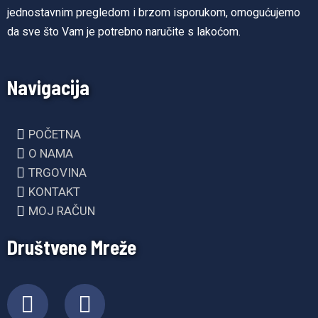
jednostavnim pregledom i brzom isporukom, omogućujemo
da sve što Vam je potrebno naručite s lakoćom.
Navigacija
POČETNA
O NAMA
TRGOVINA
KONTAKT
MOJ RAČUN
Društvene Mreže
F
I
a
n