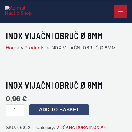
OBRUČ
Skip
MAI
Ø
to
8MM
ME
content
quantity
INOX VIJAČNI OBRUČ Ø 8MM
Home
Products
INOX VIJAČNI OBRUČ Ø 8MM
INOX
VIJAČNI
OBRUČ
INOX VIJAČNI OBRUČ Ø 8MM
Ø
8MM
0,96
€
quantity
ADD TO BASKET
SKU:
06022
Category:
VIJČANA ROBA INOX A4