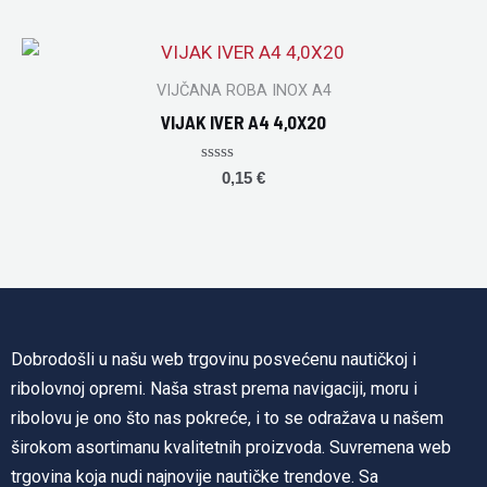
out
of
5
VIJČANA ROBA INOX A4
VIJAK IVER A4 4,0X20
Rated
0,15
€
0
out
of
5
Dobrodošli u našu web trgovinu posvećenu nautičkoj i
ribolovnoj opremi. Naša strast prema navigaciji, moru i
ribolovu je ono što nas pokreće, i to se odražava u našem
širokom asortimanu kvalitetnih proizvoda. Suvremena web
trgovina koja nudi najnovije nautičke trendove. Sa