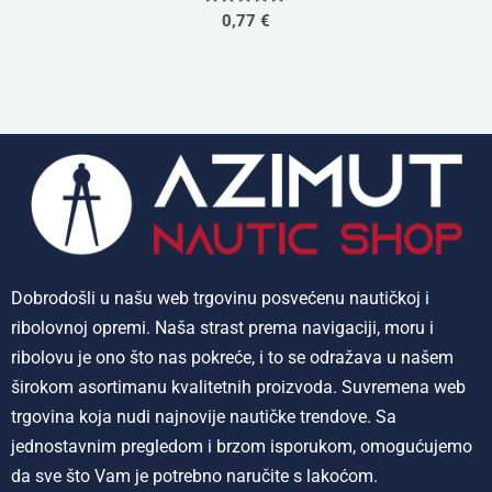
Rated
0,77
€
0
out
of
5
Dobrodošli u našu web trgovinu posvećenu nautičkoj i
ribolovnoj opremi. Naša strast prema navigaciji, moru i
ribolovu je ono što nas pokreće, i to se odražava u našem
širokom asortimanu kvalitetnih proizvoda. Suvremena web
trgovina koja nudi najnovije nautičke trendove. Sa
jednostavnim pregledom i brzom isporukom, omogućujemo
da sve što Vam je potrebno naručite s lakoćom.