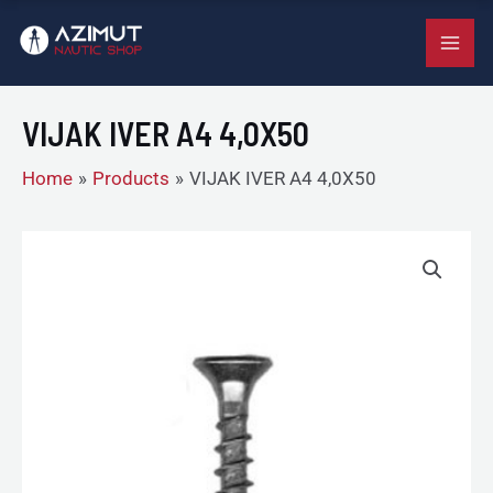
A4
Skip
MAI
4,0X50
to
quantity
ME
content
VIJAK IVER A4 4,0X50
Home
Products
VIJAK IVER A4 4,0X50
VIJAK
IVER
A4
4,0X50
quantity