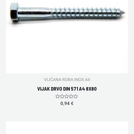
VIJČANA ROBA INOX A4
VIJAK DRVO DIN 571 A4 8X80
Rated
0,94
€
0
out
of
5