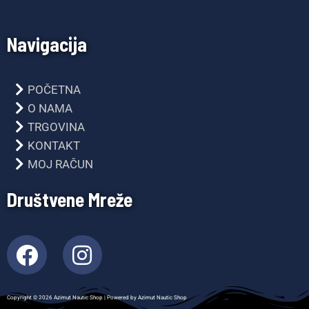
Navigacija
POČETNA
O NAMA
TRGOVINA
KONTAKT
MOJ RAČUN
Društvene Mreže
F
I
a
n
c
s
Copyright © 2026 Azimut Nautic Shop | Powered by Azimut Nautic Shop