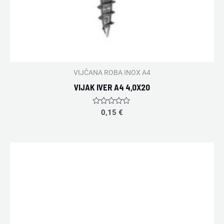
VIJČANA ROBA INOX A4
VIJAK IVER A4 4,0X20
Rated
0,15
€
0
out
of
5