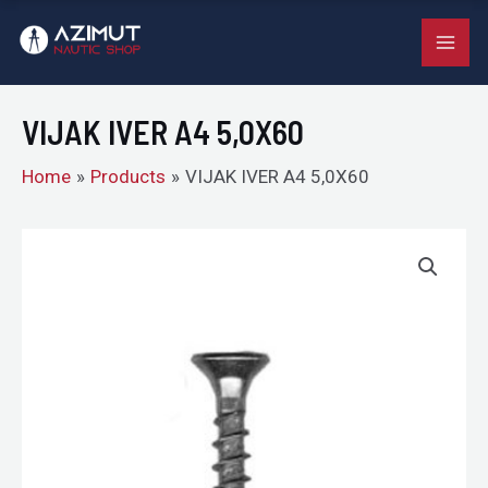
A4
Skip
MAI
5,0X60
to
quantity
ME
content
VIJAK IVER A4 5,0X60
Home
Products
VIJAK IVER A4 5,0X60
VIJAK
IVER
A4
5,0X60
quantity