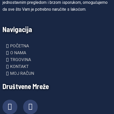
jednostavnim pregledom i brzom isporukom, omogućujemo
da sve što Vam je potrebno naručite s lakoćom.
Navigacija
POČETNA
O NAMA
TRGOVINA
KONTAKT
MOJ RAČUN
Društvene Mreže
F
I
a
n