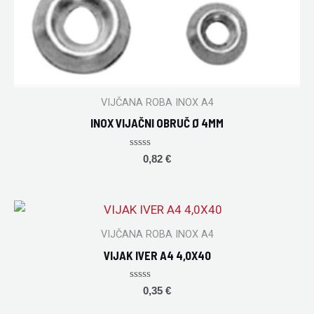
VIJČANA ROBA INOX A4
INOX VIJAČNI OBRUČ Ø 4MM
Rated
0,82
€
0
out
of
5
VIJČANA ROBA INOX A4
VIJAK IVER A4 4,0X40
Rated
0,35
€
0
out