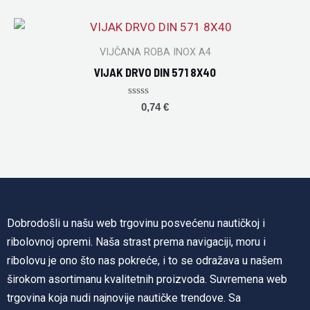
of
5
VIJČANA ROBA INOX A4
VIJAK DRVO DIN 571 8X40
Rated
0,74
€
0
out
of
5
Dobrodošli u našu web trgovinu posvećenu nautičkoj i
ribolovnoj opremi. Naša strast prema navigaciji, moru i
ribolovu je ono što nas pokreće, i to se odražava u našem
širokom asortimanu kvalitetnih proizvoda. Suvremena web
trgovina koja nudi najnovije nautičke trendove. Sa