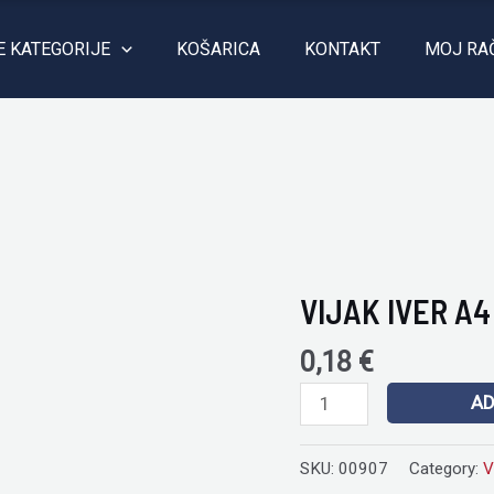
E KATEGORIJE
KOŠARICA
KONTAKT
MOJ RA
VIJAK IVER A4
VIJAK
IVER
0,18
€
A4
4,5X20
AD
quantity
SKU:
00907
Category:
V