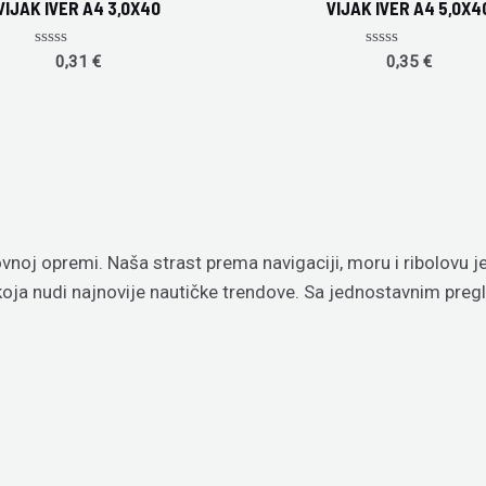
VIJAK IVER A4 3,0X40
VIJAK IVER A4 5,0X4
Rated
Rated
0,31
€
0,35
€
0
0
out
out
of
of
5
5
vnoj opremi. Naša strast prema navigaciji, moru i ribolovu 
 koja nudi najnovije nautičke trendove. Sa jednostavnim p