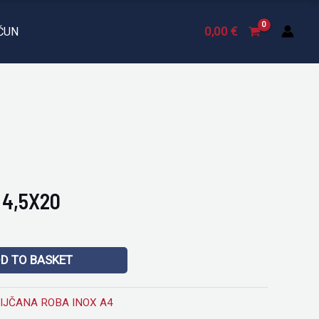
A4
4,5X20
0,00
€
ČUN
quantity
 4,5X20
D TO BASKET
IJČANA ROBA INOX A4