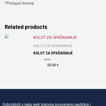
*Plutajući konop
Related products
KOLUTI ZA SPAŠAVANJE
KOLUT ZA SPAŠAVANJE
Rated
50,00
€
0
out
of
5
Dobrodošli u našu web trgovinu posvećenu nautičkoj i