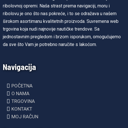
ribolovnoj opremi. Naša strast prema navigaciji, moru i
ribolovu je ono što nas pokreće, i to se odražava u našem
širokom asortimanu kvalitetnih proizvoda. Suvremena web
trgovina koja nudi najnovije nautičke trendove. Sa
jednostavnim pregledom i brzom isporukom, omogućujemo
da sve što Vam je potrebno naručite s lakoćom.
Navigacija
POČETNA
O NAMA
TRGOVINA
KONTAKT
MOJ RAČUN