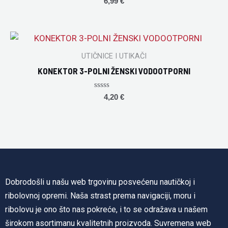
6,99
€
0
out
of
5
UTIČNICE I UTIKAČI
KONEKTOR 3-POLNI ŽENSKI VODOOTPORNI
Rated
4,20
€
0
out
of
5
Dobrodošli u našu web trgovinu posvećenu nautičkoj i
ribolovnoj opremi. Naša strast prema navigaciji, moru i
ribolovu je ono što nas pokreće, i to se odražava u našem
širokom asortimanu kvalitetnih proizvoda. Suvremena web