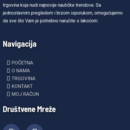
trgovina koja nudi najnovije nautičke trendove. Sa
jednostavnim pregledom i brzom isporukom, omogućujemo
da sve što Vam je potrebno naručite s lakoćom.
Navigacija
POČETNA
O NAMA
TRGOVINA
KONTAKT
MOJ RAČUN
Društvene Mreže
F
I