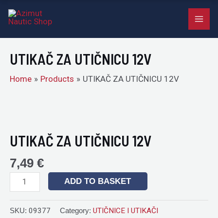
UTIČNICU
Skip
MAI
12V
to
quantity
ME
content
UTIKAČ ZA UTIČNICU 12V
Home
Products
UTIKAČ ZA UTIČNICU 12V
UTIKAČ
ZA
UTIČNICU
UTIKAČ ZA UTIČNICU 12V
12V
quantity
7,49
€
ADD TO BASKET
SKU:
09377
Category:
UTIČNICE I UTIKAČI