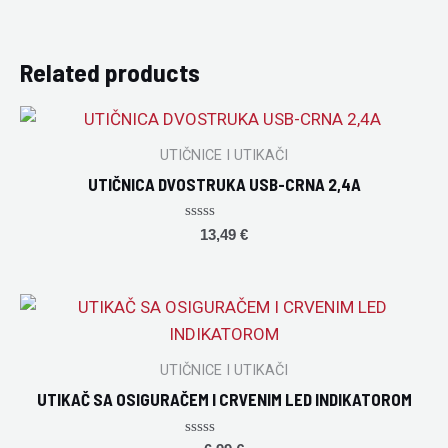
Related products
UTIČNICE I UTIKAČI
UTIČNICA DVOSTRUKA USB-CRNA 2,4A
Rated
13,49
€
0
out
of
5
UTIČNICE I UTIKAČI
UTIKAČ SA OSIGURAČEM I CRVENIM LED INDIKATOROM
Rated