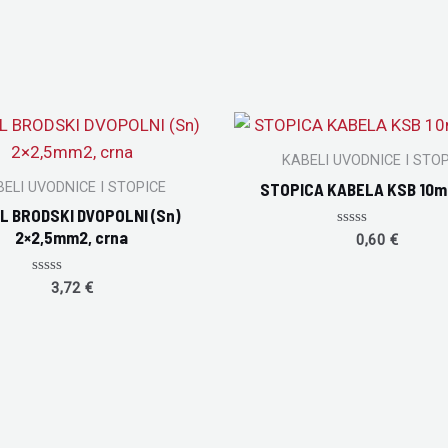
KABELI UVODNICE I STO
ELI UVODNICE I STOPICE
STOPICA KABELA KSB 10
L BRODSKI DVOPOLNI (Sn)
2×2,5mm2, crna
Rated
0,60
€
0
out
of
Rated
3,72
€
5
0
out
of
5