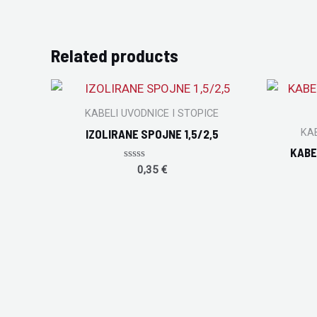
Related products
KABELI UVODNICE I STOPICE
KAB
IZOLIRANE SPOJNE 1,5/2,5
KABE
Rated
0,35
€
0
out
of
5