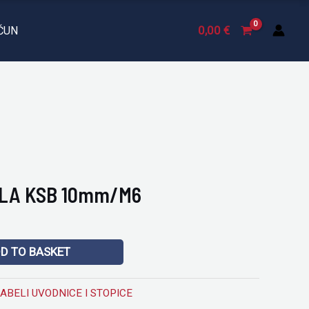
KSB
10mm/M6
0,00
€
ČUN
quantity
LA KSB 10mm/M6
D TO BASKET
ABELI UVODNICE I STOPICE