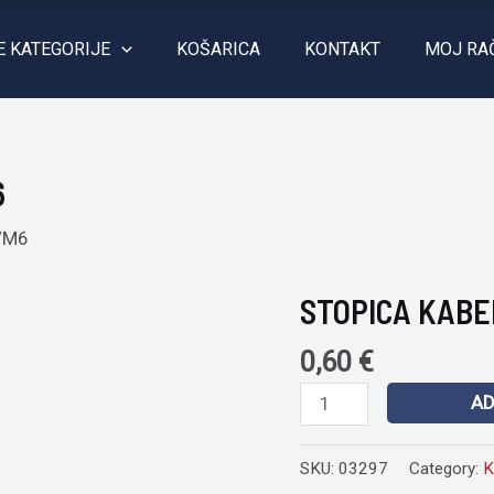
E KATEGORIJE
KOŠARICA
KONTAKT
MOJ RA
6
/M6
STOPICA KABE
STOPICA
KABELA
0,60
€
KSB
10mm/M6
AD
quantity
SKU:
03297
Category:
K