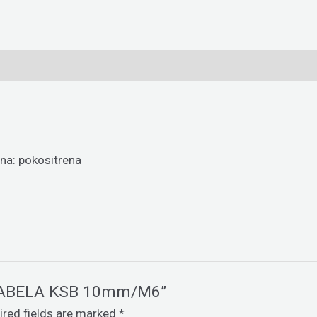
na: pokositrena
A KABELA KSB 10mm/M6”
ired fields are marked
*