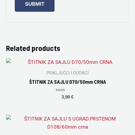
Related products
PRIKLJUČCI I DODACI
ŠTITNIK ZA SAJLU D70/50mm CRNA
Rated
3,98
€
0
out
of
5