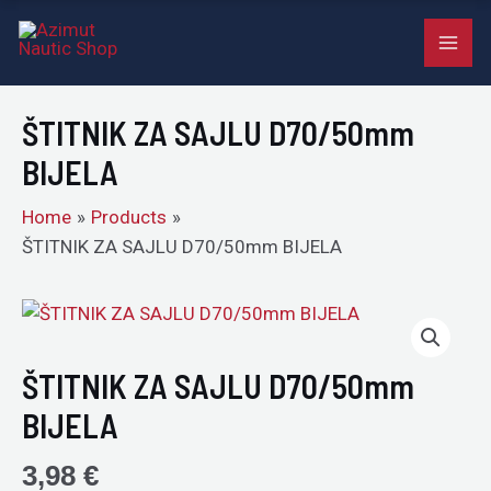
SAJLU
Skip
MAI
D70/50mm
to
BIJELA
ME
content
quantity
ŠTITNIK ZA SAJLU D70/50mm
BIJELA
Home
Products
ŠTITNIK ZA SAJLU D70/50mm BIJELA
ŠTITNIK
ZA
SAJLU
ŠTITNIK ZA SAJLU D70/50mm
D70/50mm
BIJELA
BIJELA
quantity
3,98
€