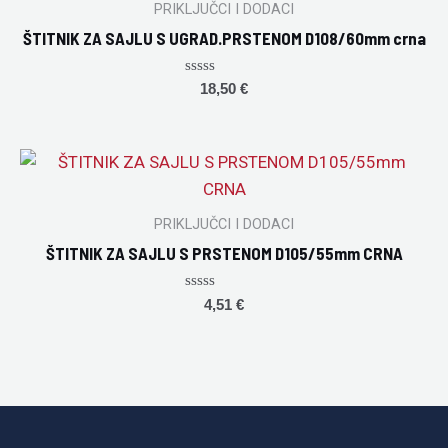
PRIKLJUČCI I DODACI
ŠTITNIK ZA SAJLU S UGRAD.PRSTENOM D108/60mm crna
Rated
18,50
€
0
out
of
5
PRIKLJUČCI I DODACI
ŠTITNIK ZA SAJLU S PRSTENOM D105/55mm CRNA
Rated
4,51
€
0
out
of
5