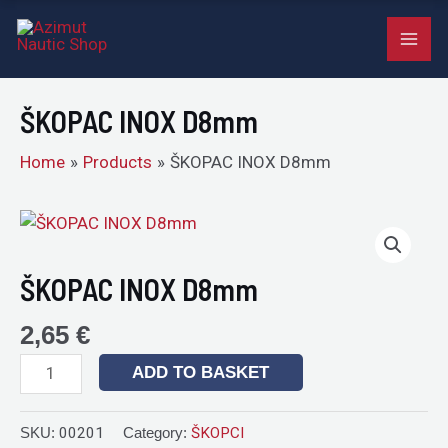
D8mm
Skip
MAI
quantity
to
ME
content
ŠKOPAC INOX D8mm
Home
Products
ŠKOPAC INOX D8mm
ŠKOPAC
INOX
D8mm
ŠKOPAC INOX D8mm
quantity
2,65
€
ADD TO BASKET
SKU:
00201
Category:
ŠKOPCI