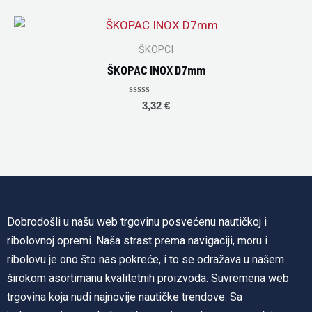
of
5
ŠKOPCI
ŠKOPAC INOX D7mm
Rated
3,32
€
0
out
of
5
Dobrodošli u našu web trgovinu posvećenu nautičkoj i
ribolovnoj opremi. Naša strast prema navigaciji, moru i
ribolovu je ono što nas pokreće, i to se odražava u našem
širokom asortimanu kvalitetnih proizvoda. Suvremena web
trgovina koja nudi najnovije nautičke trendove. Sa