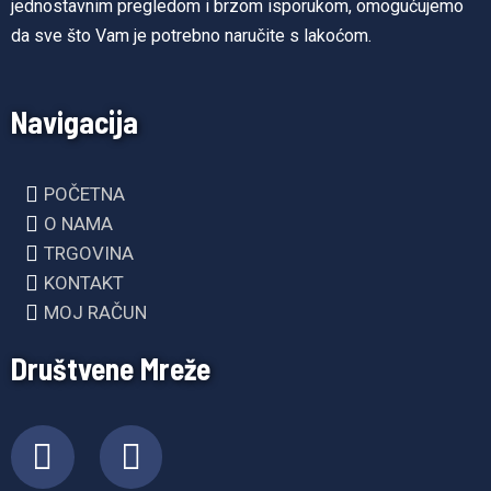
jednostavnim pregledom i brzom isporukom, omogućujemo
da sve što Vam je potrebno naručite s lakoćom.
Navigacija
POČETNA
O NAMA
TRGOVINA
KONTAKT
MOJ RAČUN
Društvene Mreže
F
I
a
n