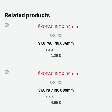
Related products
ŠKOPCI
ŠKOPAC INOX D4mm
Rated
1,26
€
0
out
of
5
ŠKOPCI
ŠKOPAC INOX D9mm
Rated
4,65
€
0
out