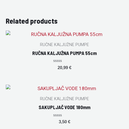
Related products
RUČNE KALJUŽNE PUMPE
RUČNA KALJUŽNA PUMPA 55cm
Rated
20,99
€
0
out
of
5
RUČNE KALJUŽNE PUMPE
SAKUPLJAČ VODE 180mm
Rated
3,50
€
0