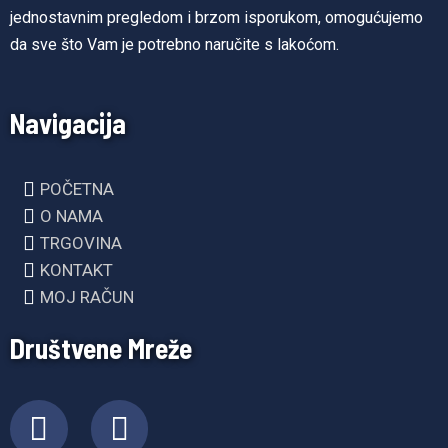
jednostavnim pregledom i brzom isporukom, omogućujemo
da sve što Vam je potrebno naručite s lakoćom.
Navigacija
POČETNA
O NAMA
TRGOVINA
KONTAKT
MOJ RAČUN
Društvene Mreže
F
I
a
n