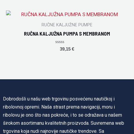
out
of
5
RUČNE KALJUŽNE PUMPE
RUČNA KALJUŽNA PUMPA S MEMBRANOM
Rated
39,15
€
0
out
of
5
Dobrodošli u našu web trgovinu posvećenu nautičkoj i
ribolovnoj opremi. Naša strast prema navigaciji, moru i
ribolovu je ono što nas pokreće, i to se odražava u našem
širokom asortimanu kvalitetnih proizvoda. Suvremena web
trgovina koja nudi najnovije nautičke trendove. Sa