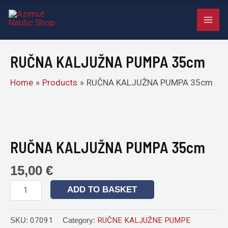
PUMPA
Skip
MAI
35cm
to
quantity
ME
content
RUČNA KALJUŽNA PUMPA 35cm
Home
Products
RUČNA KALJUŽNA PUMPA 35cm
RUČNA
KALJUŽNA
PUMPA
RUČNA KALJUŽNA PUMPA 35cm
35cm
quantity
15,00
€
ADD TO BASKET
SKU:
07091
Category:
RUČNE KALJUŽNE PUMPE