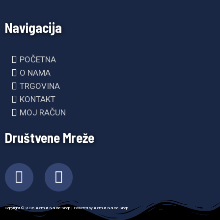
Navigacija
POČETNA
O NAMA
TRGOVINA
KONTAKT
MOJ RAČUN
Društvene Mreže
F
I
a
n
c
s
Copyright © 2026 Azimut Nautic Shop | Powered by Azimut Nautic Shop
e
t