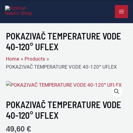
VODE
Skip
MAI
40-
to
120°
ME
content
UFLEX
POKAZIVAČ TEMPERATURE VODE
quantity
40-120° UFLEX
Home
Products
POKAZIVAČ TEMPERATURE VODE 40-120° UFLEX
POKAZIVAČ
TEMPERATURE
VODE
POKAZIVAČ TEMPERATURE VODE
40-
40-120° UFLEX
120°
UFLEX
49,60
€
quantity