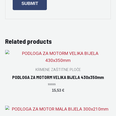
Related products
KRMENE ZAŠTITNE PLOČE
PODLOGA ZA MOTORM VELIKA BIJELA 430x350mm
Rated
15,53
€
0
out
of
5