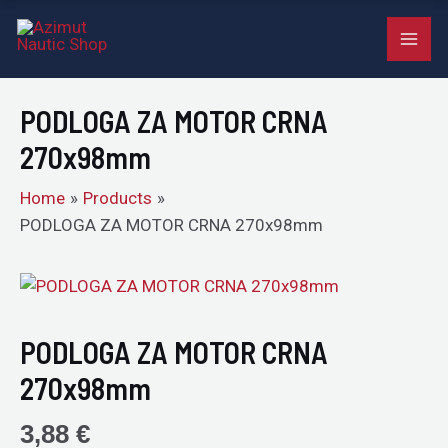
MOTOR
Skip
MAI
CRNA
to
270x98mm
ME
content
quantity
PODLOGA ZA MOTOR CRNA
270x98mm
Home
Products
PODLOGA ZA MOTOR CRNA 270x98mm
PODLOGA
ZA
MOTOR
PODLOGA ZA MOTOR CRNA
CRNA
270x98mm
270x98mm
quantity
3,88
€