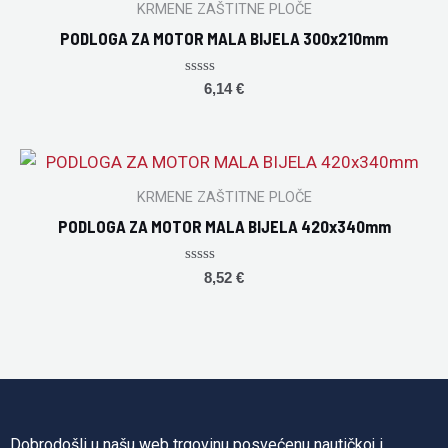
KRMENE ZAŠTITNE PLOČE
PODLOGA ZA MOTOR MALA BIJELA 300x210mm
Rated
6,14
€
0
out
of
5
KRMENE ZAŠTITNE PLOČE
PODLOGA ZA MOTOR MALA BIJELA 420x340mm
Rated
8,52
€
0
out
of
5
Dobrodošli u našu web trgovinu posvećenu nautičkoj i