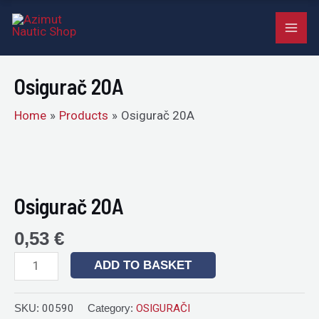
quantity
Skip
MAI
to
ME
content
Osigurač 20A
Home
Products
Osigurač 20A
Osigurač
20A
quantity
Osigurač 20A
0,53
€
ADD TO BASKET
SKU:
00590
Category:
OSIGURAČI