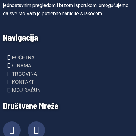
jednostavnim pregledom i brzom isporukom, omogućujemo
da sve što Vam je potrebno naručite s lakoćom.
Navigacija
POČETNA
O NAMA
TRGOVINA
KONTAKT
MOJ RAČUN
Društvene Mreže
F
I
a
n