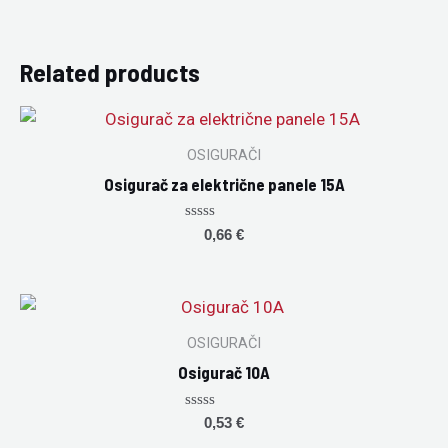
Related products
OSIGURAČI
Osigurač za električne panele 15A
Rated
0,66
€
0
out
of
5
OSIGURAČI
Osigurač 10A
Rated
0,53
€
0