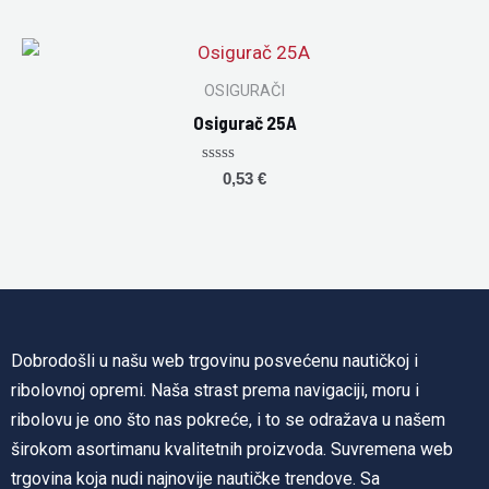
out
of
5
OSIGURAČI
Osigurač 25A
Rated
0,53
€
0
out
of
5
Dobrodošli u našu web trgovinu posvećenu nautičkoj i
ribolovnoj opremi. Naša strast prema navigaciji, moru i
ribolovu je ono što nas pokreće, i to se odražava u našem
širokom asortimanu kvalitetnih proizvoda. Suvremena web
trgovina koja nudi najnovije nautičke trendove. Sa