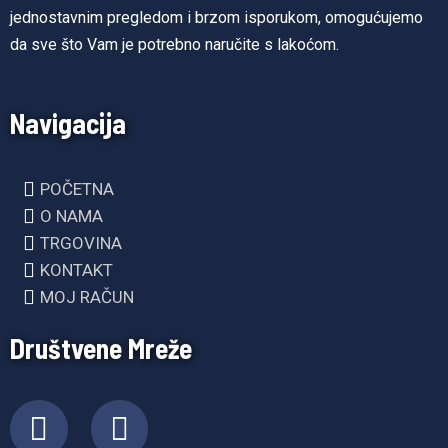
jednostavnim pregledom i brzom isporukom, omogućujemo
da sve što Vam je potrebno naručite s lakoćom.
Navigacija
POČETNA
O NAMA
TRGOVINA
KONTAKT
MOJ RAČUN
Društvene Mreže
F
I
a
n