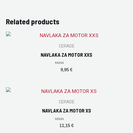
Related products
CERADE
NAVLAKA ZA MOTOR XXS
Rated
9,95
€
0
out
of
5
CERADE
NAVLAKA ZA MOTOR XS
Rated
11,15
€
0