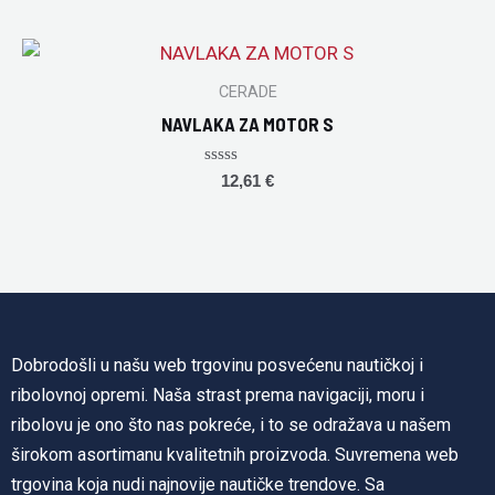
out
of
5
CERADE
NAVLAKA ZA MOTOR S
Rated
12,61
€
0
out
of
5
Dobrodošli u našu web trgovinu posvećenu nautičkoj i
ribolovnoj opremi. Naša strast prema navigaciji, moru i
ribolovu je ono što nas pokreće, i to se odražava u našem
širokom asortimanu kvalitetnih proizvoda. Suvremena web
trgovina koja nudi najnovije nautičke trendove. Sa