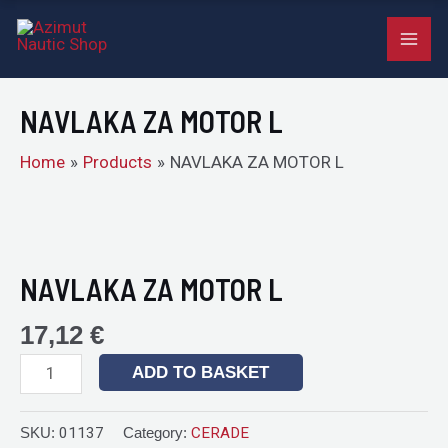
MOTOR
Skip
MAI
L
to
quantity
ME
content
NAVLAKA ZA MOTOR L
Home
Products
NAVLAKA ZA MOTOR L
NAVLAKA
ZA
MOTOR
NAVLAKA ZA MOTOR L
L
quantity
17,12
€
ADD TO BASKET
SKU:
01137
Category:
CERADE