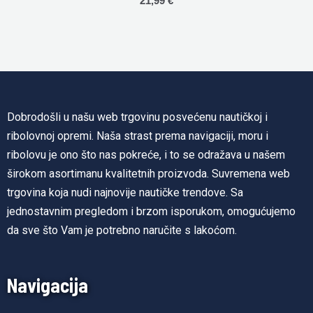
21,99
€
0
out
of
5
Dobrodošli u našu web trgovinu posvećenu nautičkoj i
ribolovnoj opremi. Naša strast prema navigaciji, moru i
ribolovu je ono što nas pokreće, i to se odražava u našem
širokom asortimanu kvalitetnih proizvoda. Suvremena web
trgovina koja nudi najnovije nautičke trendove. Sa
jednostavnim pregledom i brzom isporukom, omogućujemo
da sve što Vam je potrebno naručite s lakoćom.
Navigacija