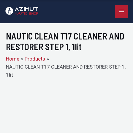
T17
Skip
MAI
CLEANER
to
AND
ME
content
RESTORER
NAUTIC CLEAN T17 CLEANER AND
STEP
1,
RESTORER STEP 1, 1lit
1lit
quantity
Home
Products
NAUTIC CLEAN T17 CLEANER AND RESTORER STEP 1,
1lit
NAUTIC
CLEAN
T17
CLEANER
AND
RESTORER