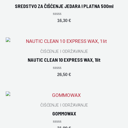
SREDSTVO ZA ČIŠĆENJE JEDARA I PLATNA 500ml
Rated
16,30
€
0
out
of
5
ČIŠĆENJE I ODRŽAVANJE
NAUTIC CLEAN 10 EXPRESS WAX, 1lit
Rated
26,50
€
0
out
of
5
ČIŠĆENJE I ODRŽAVANJE
GOMMOWAX
Rated