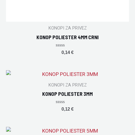
KONOPI ZA PRIVEZ
KONOP POLIESTER 4MM CRNI
Rated
0,14
€
0
out
of
5
KONOPI ZA PRIVEZ
KONOP POLIESTER 3MM
Rated
0,12
€
0
out
of
5