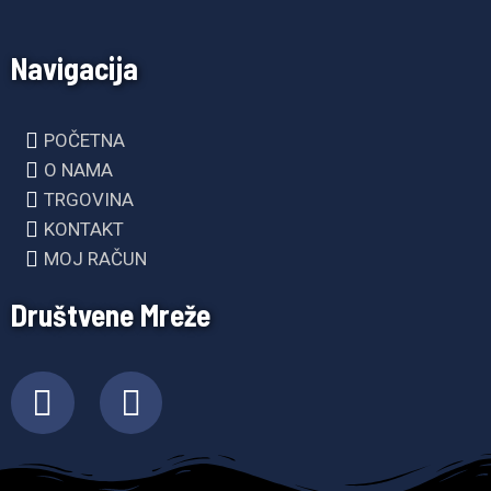
Navigacija
POČETNA
O NAMA
TRGOVINA
KONTAKT
MOJ RAČUN
Društvene Mreže
F
I
a
n
c
s