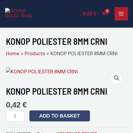
8MM
Skip
MAI
CRNI
to
0,00
€
quantity
ME
content
KONOP POLIESTER 8MM CRNI
Home
Products
KONOP POLIESTER 8MM CRNI
KONOP
POLIESTER
8MM
KONOP POLIESTER 8MM CRNI
CRNI
quantity
0,42
€
ADD TO BASKET