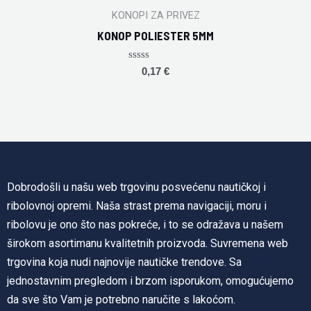
KONOPI ZA PRIVEZ
KONOP POLIESTER 5MM
Rated
0,17
€
0
out
of
5
Dobrodošli u našu web trgovinu posvećenu nautičkoj i
ribolovnoj opremi. Naša strast prema navigaciji, moru i
ribolovu je ono što nas pokreće, i to se odražava u našem
širokom asortimanu kvalitetnih proizvoda. Suvremena web
trgovina koja nudi najnovije nautičke trendove. Sa
jednostavnim pregledom i brzom isporukom, omogućujemo
da sve što Vam je potrebno naručite s lakoćom.