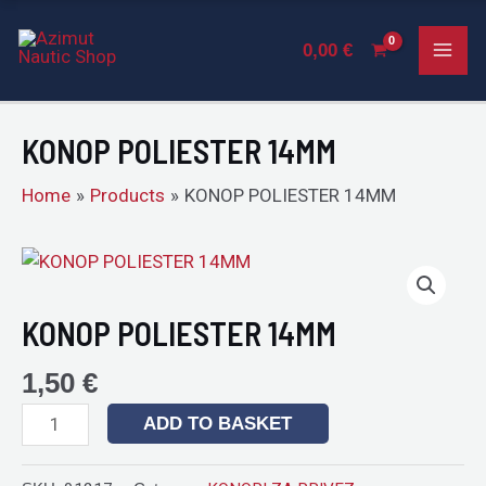
14MM
Skip
MAI
quantity
to
0,00
€
ME
content
KONOP POLIESTER 14MM
Home
Products
KONOP POLIESTER 14MM
KONOP
POLIESTER
14MM
KONOP POLIESTER 14MM
quantity
1,50
€
ADD TO BASKET