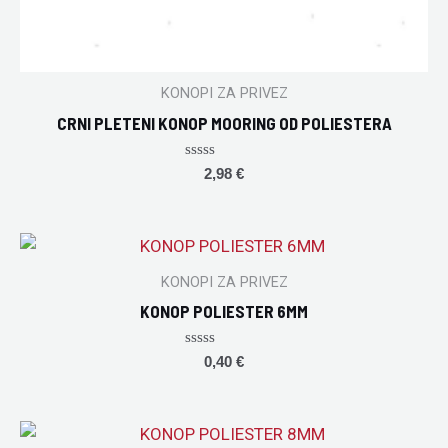
KONOPI ZA PRIVEZ
CRNI PLETENI KONOP MOORING OD POLIESTERA
Rated
2,98
€
0
out
of
5
KONOPI ZA PRIVEZ
KONOP POLIESTER 6MM
Rated
0,40
€
0
out
of
5