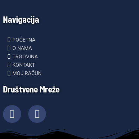
Navigacija
POČETNA
O NAMA
TRGOVINA
KONTAKT
MOJ RAČUN
Društvene Mreže
F
I
a
n
c
s