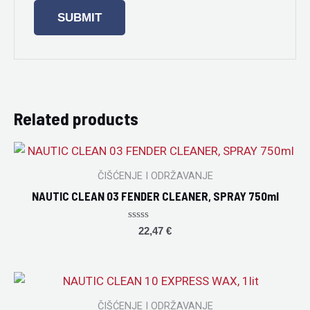
Related products
ČIŠĆENJE I ODRŽAVANJE
NAUTIC CLEAN 03 FENDER CLEANER, SPRAY 750ml
Rated
22,47
€
0
out
of
5
ČIŠĆENJE I ODRŽAVANJE