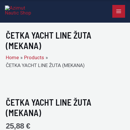
LINE
Skip
MAI
ŽUTA
to
(MEKANA)
ME
content
quantity
ČETKA YACHT LINE ŽUTA
(MEKANA)
Home
Products
ČETKA YACHT LINE ŽUTA (MEKANA)
ČETKA
YACHT
LINE
ČETKA YACHT LINE ŽUTA
ŽUTA
(MEKANA)
(MEKANA)
quantity
25,88
€