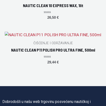
NAUTIC CLEAN 10 EXPRESS WAX, 1lit
Rated
26,50
€
0
out
of
5
ČIŠĆENJE I ODRŽAVANJE
NAUTIC CLEAN P11 POLISH PRO ULTRA FINE, 500ml
Rated
29,44
€
0
out
of
5
Dobrodošli u našu web trgovinu posvećenu nautičkoj i